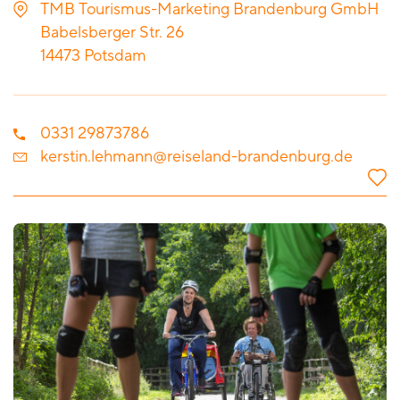
TMB Tourismus-Marketing Brandenburg GmbH
Babelsberger Str. 26
14473
Potsdam
0331 29873786
kerstin.lehmann@reiseland-brandenburg.de