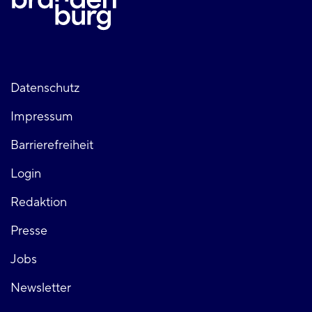
Fußzeile
Datenschutz
Impressum
links
Barrierefreiheit
Login
Fußzeile
Redaktion
Presse
rechts
Jobs
Newsletter