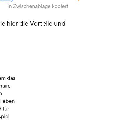
In Zwischenablage kopiert
e hier die Vorteile und
nem das
main,
n
lieben
 für
piel