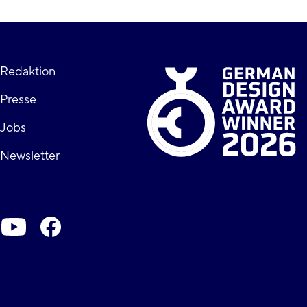
Fußzeile
Redaktion
Presse
rechts
Jobs
Newsletter
Soziale-
Netzwerke