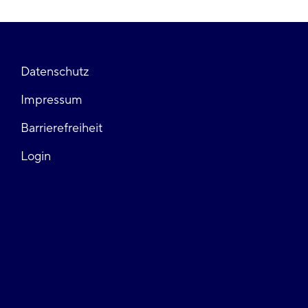
Fußzeile
Datenschutz
Impressum
links
Barrierefreiheit
Login