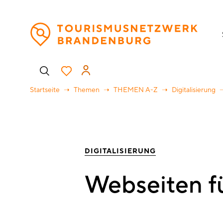
Direkt
H
zum
Inhalt
Benutzermenü
Startseite
Themen
THEMEN A-Z
Digitalisierung
DIGITALISIERUNG
Webseiten f