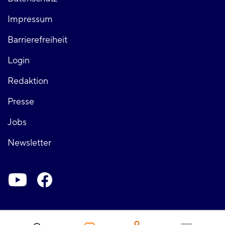
Fußzeile
Impressum
links
Barrierefreiheit
Login
Fußzeile
Redaktion
Presse
rechts
Jobs
Newsletter
Soziale-
Netzwerke