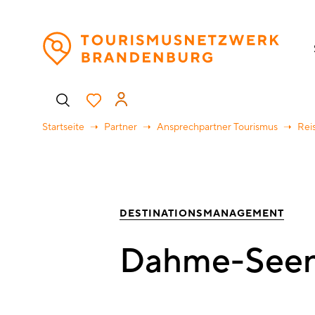
Direkt
H
zum
Inhalt
Benutzermenü
Startseite
Partner
Ansprechpartner Tourismus
Rei
DESTINATIONSMANAGEMENT
Dahme-Seen