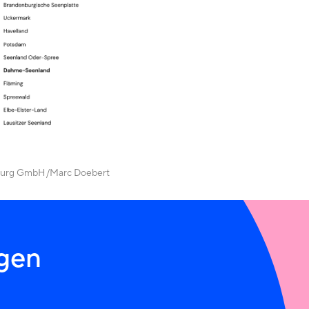
burg GmbH
Marc Doebert
igen