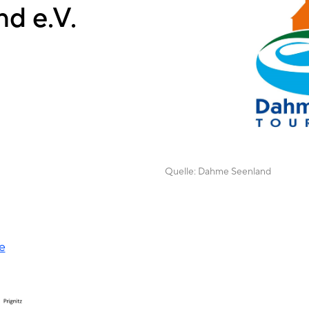
d e.V.
Quelle:
Dahme Seenland
e