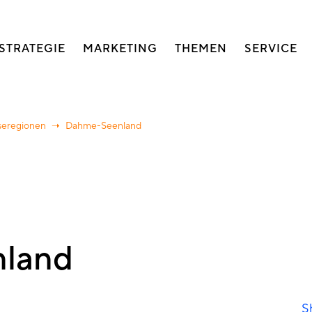
auptnavigation
STRATEGIE
MARKETING
THEMEN
SERVICE
seregionen
Dahme-Seenland
land
S