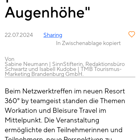
Augenhöhe"
22.07.2024
Sharing
In Zwischenablage kopiert
Von
Sabine Neumann | SinnStifterin, Redaktionsbüro
Schwartz und Isabell Kudobe | TMB Tourismus-
Marketing Brandenburg GmbH.
Beim Netzwerktreffen im neuen Resort
360° by teamgeist standen die Themen
Workation und Bleisure Travel im
Mittelpunkt. Die Veranstaltung
ermöglichte den Teilnehmerinnen und
Teilnehmern, neue Perspektiven zu