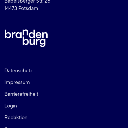
Babelsberger Str. 26
14473 Potsdam
Fußzeile
Datenschutz
Impressum
links
Barrierefreiheit
Login
Fußzeile
Redaktion