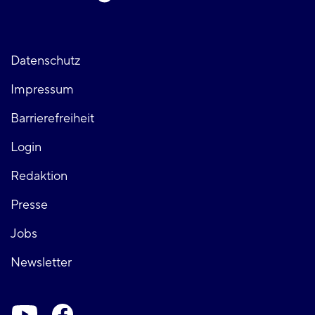
Fußzeile
Datenschutz
Impressum
links
Barrierefreiheit
Login
Fußzeile
Redaktion
Presse
rechts
Jobs
Newsletter