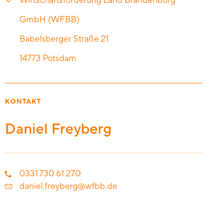
Wirtschaftsförderung Land Brandenburg
GmbH (WFBB)
Babelsberger Straße 21
14773
Potsdam
KONTAKT
Daniel Freyberg
0331 730 61 270
daniel.freyberg@wfbb.de