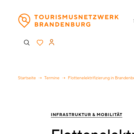
Direkt
H
zum
Inhalt
Benutzermenü
Startseite
Termine
Flottenelektrifizierung in Brande
INFRASTRUKTUR & MOBILITÄT