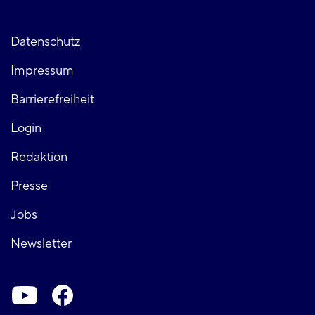
Fußzeile
Datenschutz
Impressum
links
Barrierefreiheit
Login
Fußzeile
Redaktion
Presse
rechts
Jobs
Newsletter
Soziale-