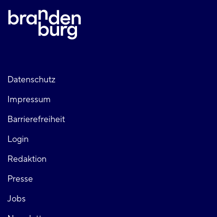
Fußzeile
Datenschutz
Impressum
links
Barrierefreiheit
Login
Fußzeile
Redaktion
Presse
rechts
Jobs