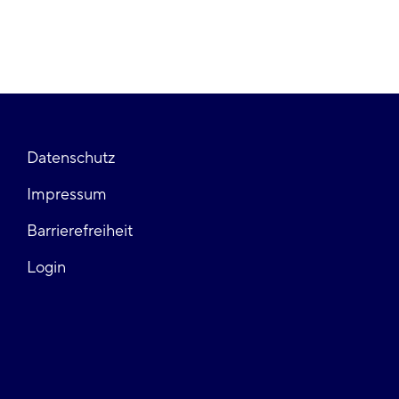
Fußzeile
Datenschutz
Impressum
links
Barrierefreiheit
Login