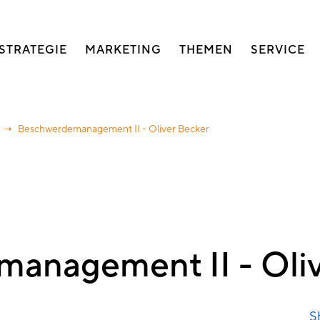
auptnavigation
STRATEGIE
MARKETING
THEMEN
SERVICE
Beschwerdemanagement II - Oliver Becker
anagement II - Oliv
S