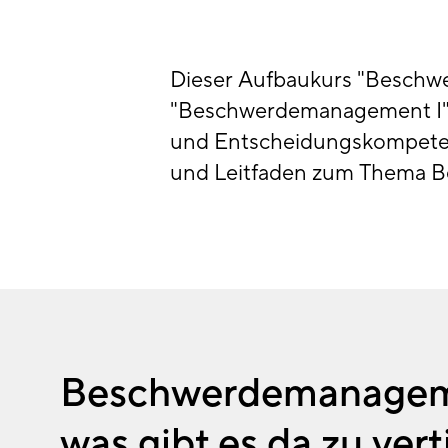
Dieser Aufbaukurs "Beschw
"Beschwerdemanagement I" 
und Entscheidungskompeten
und Leitfaden zum Thema Be
Beschwerdemanagem
was gibt es da zu ver