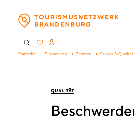
Direkt
H
zum
Inhalt
Benutzermenü
Startseite
E-Akademie
Themen
Service & Qualität
QUALITÄT
Beschwerdem