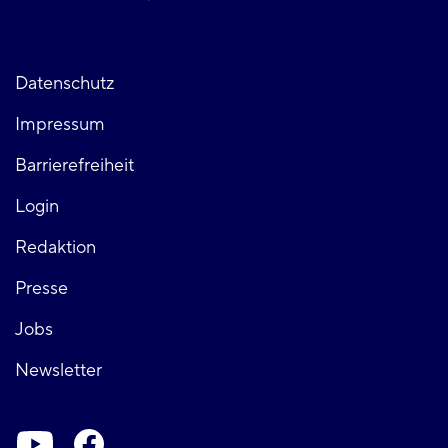
Fußzeile
Datenschutz
Impressum
links
Barrierefreiheit
Login
Fußzeile
Redaktion
Presse
rechts
Jobs
Newsletter