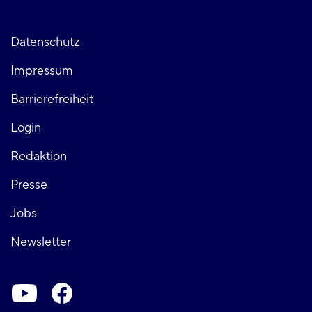
Fußzeile
Datenschutz
Impressum
links
Barrierefreiheit
Login
Fußzeile
Redaktion
Presse
rechts
Jobs
Newsletter
Soziale-