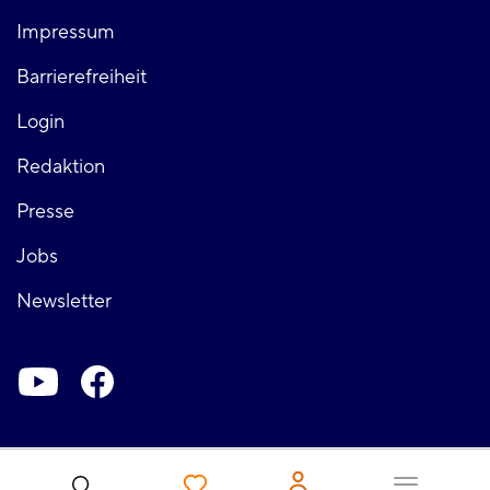
Fußzeile
Impressum
links
Barrierefreiheit
Login
Fußzeile
Redaktion
Presse
rechts
Jobs
Newsletter
Soziale-
Netzwerke