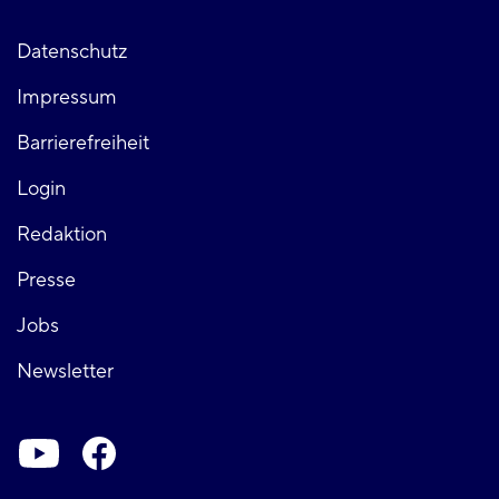
Fußzeile
Datenschutz
Impressum
links
Barrierefreiheit
Login
Fußzeile
Redaktion
Presse
rechts
Jobs
Newsletter
Soziale-