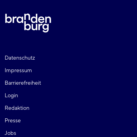
Fußzeile
Datenschutz
Impressum
links
Barrierefreiheit
Login
Fußzeile
Redaktion
Presse
rechts
Jobs