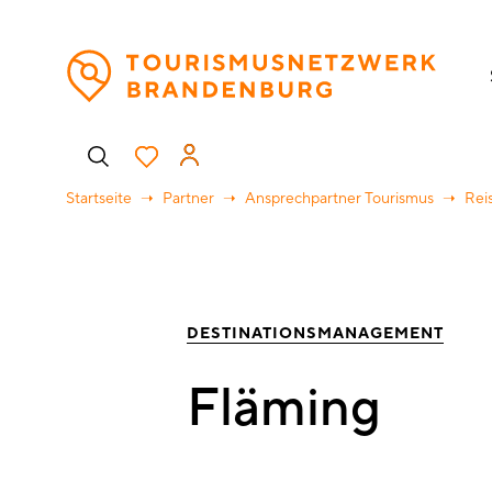
Direkt
H
zum
Inhalt
Benutzermenü
Startseite
Partner
Ansprechpartner Tourismus
Rei
DESTINATIONSMANAGEMENT
Fläming