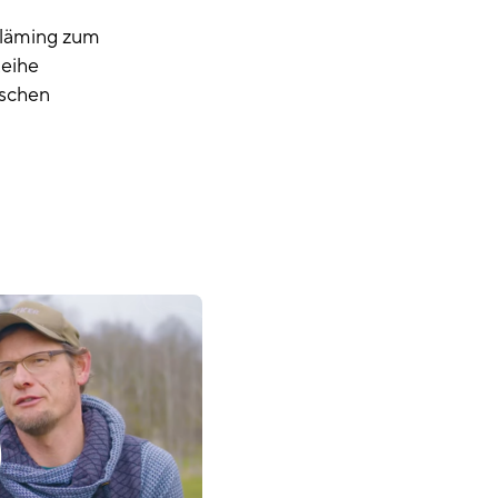
Fläming zum
Reihe
nschen