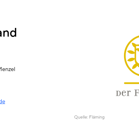
and
Menzel
de
Quelle:
Fläming