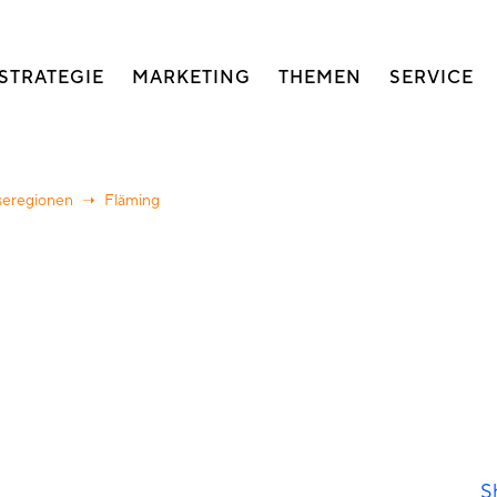
auptnavigation
STRATEGIE
MARKETING
THEMEN
SERVICE
seregionen
Fläming
S