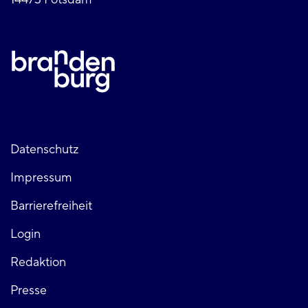
Fußzeile
Datenschutz
Impressum
links
Barrierefreiheit
Login
Fußzeile
Redaktion
Presse
rechts