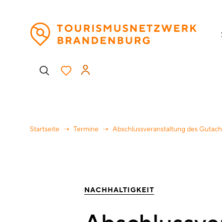
Direkt
H
zum
Inhalt
Benutzermenü
Startseite
Termine
Abschlussveranstaltung des Gutach
NACHHALTIGKEIT