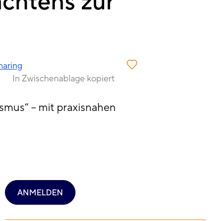
chtens zur
haring
In Zwischenablage kopiert
smus“ – mit praxisnahen
ANMELDEN