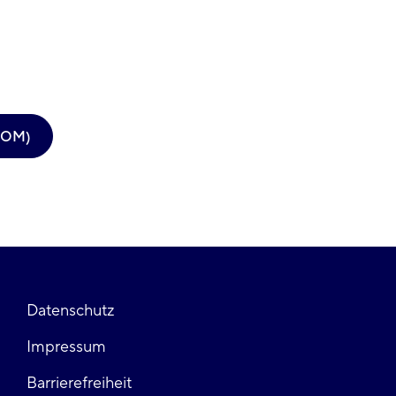
OOM)
Fußzeile
Datenschutz
Impressum
links
Barrierefreiheit