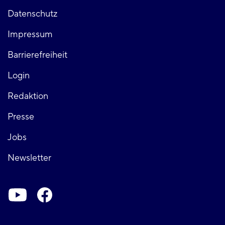
Fußzeile
Datenschutz
Impressum
links
Barrierefreiheit
Login
Fußzeile
Redaktion
Presse
rechts
Jobs
Newsletter
Soziale-
Netzwerke