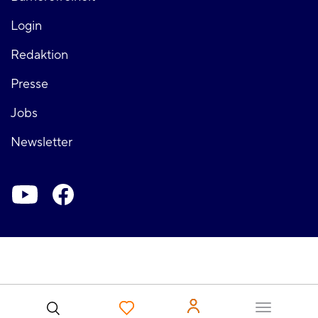
Login
Fußzeile
Redaktion
Presse
rechts
Jobs
Newsletter
Soziale-
Netzwerke
Benutzer