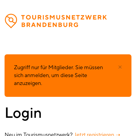
Direkt
zum
Inhalt
×
F
Zugriff nur für Mitglieder. Sie müssen
sich anmelden, um diese Seite
e
anzuzeigen.
h
Login
l
e
Neu im Tourismusnetzwerk?
Jetzt registrieren