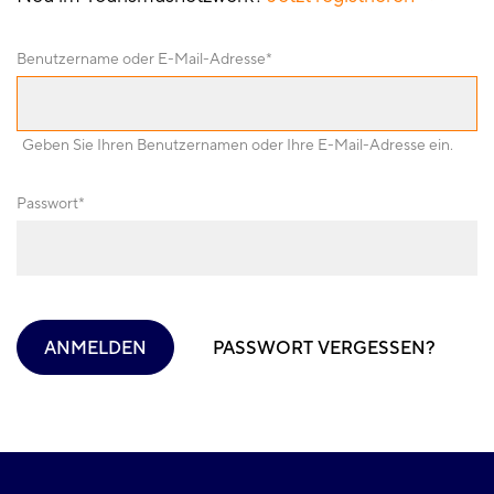
r
Benutzername oder E-Mail-Adresse
m
e
Geben Sie Ihren Benutzernamen oder Ihre E-Mail-Adresse ein.
l
Passwort
d
u
ANMELDEN
PASSWORT VERGESSEN?
n
g