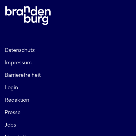
Fußzeile
Datenschutz
Impressum
links
Barrierefreiheit
Login
Fußzeile
Redaktion
Presse
rechts
Jobs