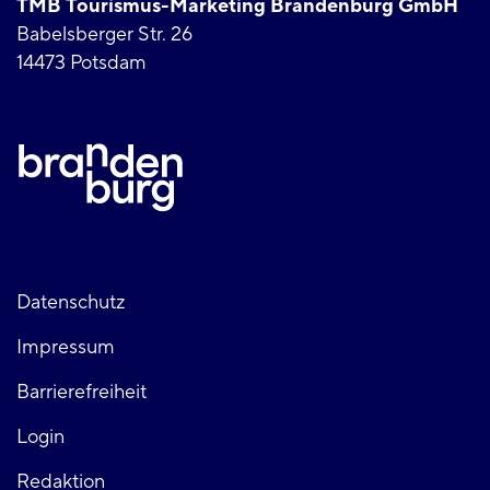
TMB Tourismus-Marketing Brandenburg GmbH
Babelsberger Str. 26
14473 Potsdam
Fußzeile
Datenschutz
Impressum
links
Barrierefreiheit
Login
Redaktion