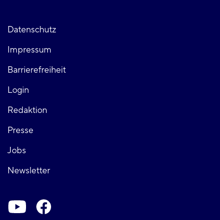
Fußzeile
Datenschutz
Impressum
links
Barrierefreiheit
Login
Fußzeile
Redaktion
Presse
rechts
Jobs
Newsletter
Soziale-