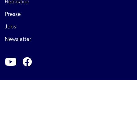
Fußzeile
Redaktion
Presse
rechts
Jobs
Newsletter
Soziale-
Netzwerke