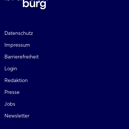
Fußzeile
Datenschutz
Impressum
links
Barrierefreiheit
Login
Fußzeile
Redaktion
Presse
rechts
Jobs
Newsletter