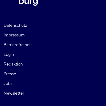
Fußzeile
Datenschutz
Impressum
links
Barrierefreiheit
Login
Fußzeile
Redaktion
Presse
rechts
Jobs
Newsletter