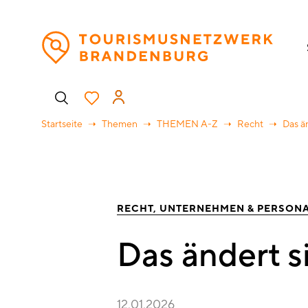
Direkt
H
zum
Inhalt
Benutzermenü
Startseite
Themen
THEMEN A-Z
Recht
Das än
RECHT
UNTERNEHMEN & PERSON
Das ändert s
12.01.2026