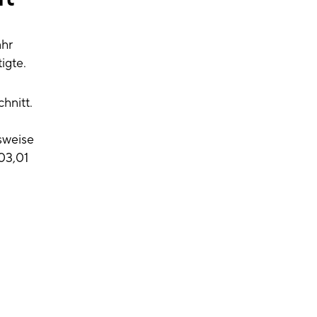
ahr
igte.
hnitt.
sweise
03,01