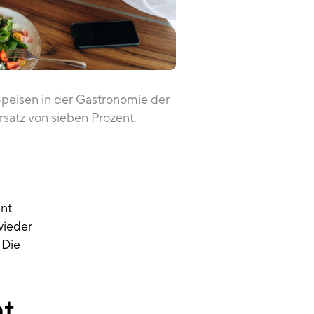
 Speisen in der Gastronomie der
satz von sieben Prozent.
nt
wieder
 Die
ht