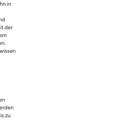
hn in
nd
it der
dem
en.
swissen
en
werden
is zu