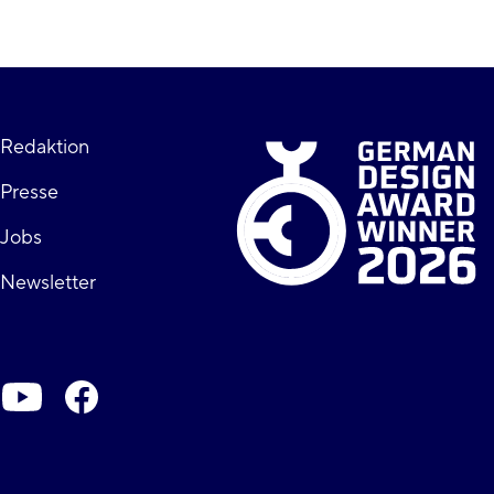
Fußzeile
Redaktion
Presse
rechts
Jobs
Newsletter
Soziale-
Netzwerke