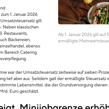
und
 zum 1. Januar 2026
e Umsatzsteuersatz gilt
e. Neben klassischen
B. Restaurants,
Ab 1. Januar 2026 gilt auf
uch Bäckereien,
ermäßigte Mehrwertsteuer
einzelhandel, ebenso
im Bereich Catering
usverpflegung.
ie war der Umsatzsteuersatz zeitweise auf sieben Proze
g lief aber aus. Seitdem galt der ermäßigte Steuersatz 
stimmte Lebensmittel, die der Grundversorgung dienen.
 Mrd. Euro geschätzt.
eigt, Minijobgrenze erhö