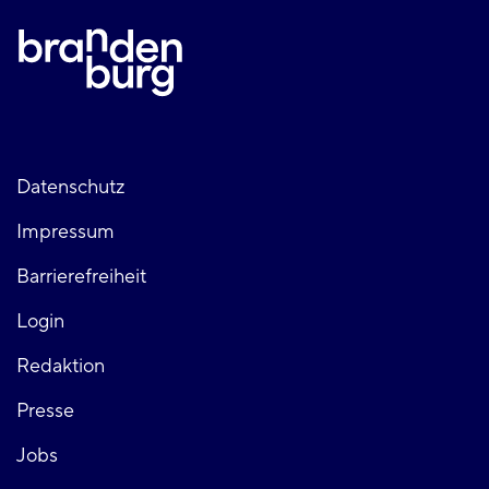
Fußzeile
Datenschutz
Impressum
links
Barrierefreiheit
Login
Fußzeile
Redaktion
Presse
rechts
Jobs