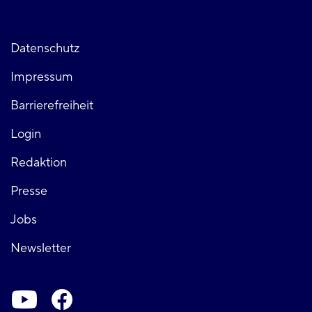
Fußzeile
Datenschutz
Impressum
links
Barrierefreiheit
Login
Fußzeile
Redaktion
Presse
rechts
Jobs
Newsletter
Soziale-