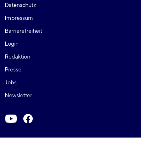
Fußzeile
Datenschutz
Impressum
links
Barrierefreiheit
Login
Fußzeile
Redaktion
Presse
rechts
Jobs
Newsletter
Soziale-
Netzwerke