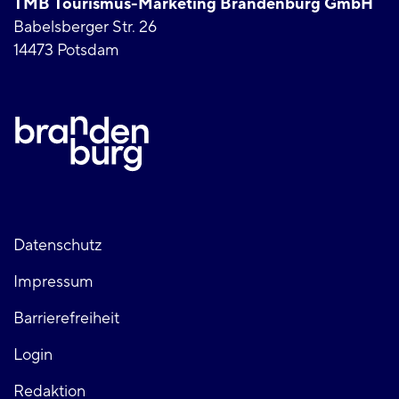
TMB Tourismus-Marketing Brandenburg GmbH
Babelsberger Str. 26
14473 Potsdam
Fußzeile
Datenschutz
Impressum
links
Barrierefreiheit
Login
Redaktion