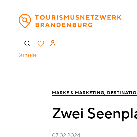
Direkt
H
zum
Inhalt
Benutzermenü
Startseite
MARKE & MARKETING
DESTINATI
Zwei Seenpl
07.02.2024