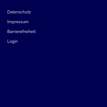
Fußzeile
Datenschutz
Impressum
links
Barrierefreiheit
Login