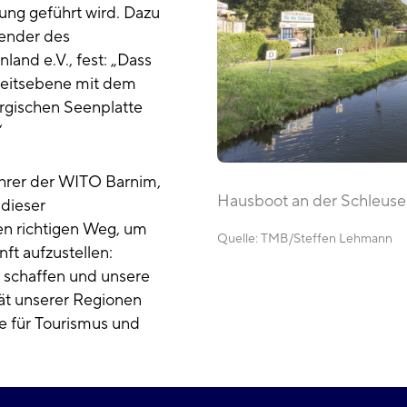
ng geführt wird. Dazu
zender des
and e.V., fest: „Dass
beitsebene mit dem
gischen Seenplatte
“
hrer der WITO Barnim,
Hausboot an der Schleus
 dieser
en richtigen Weg, um
Quelle:
TMB
Steffen Lehmann
ft aufzustellen:
schaffen und unsere
tät unserer Regionen
e für Tourismus und