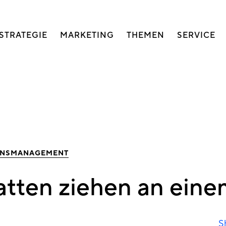
auptnavigation
STRATEGIE
MARKETING
THEMEN
SERVICE
ONSMANAGEMENT
atten ziehen an eine
S