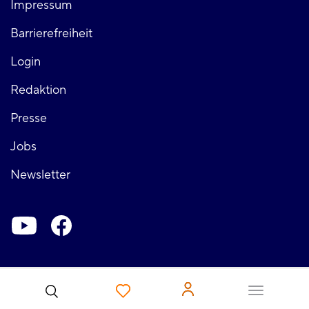
Impressum
links
Barrierefreiheit
Login
Fußzeile
Redaktion
Presse
rechts
Jobs
Newsletter
Soziale-
Netzwerke
Benutzer