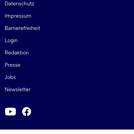
Fußzeile
Datenschutz
Impressum
links
Barrierefreiheit
Login
Fußzeile
Redaktion
Presse
rechts
Jobs
Newsletter
Soziale-
Netzwerke