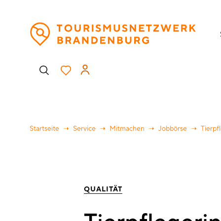
Direkt
H
zum
Inhalt
Benutzermenü
Startseite
Service
Mitmachen
Jobbörse
Tierpfl
QUALITÄT