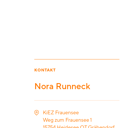
KONTAKT
Nora Runneck
KiEZ Frauensee
Weg zum Frauensee 1
15754
Heidesee OT Gräbendorf