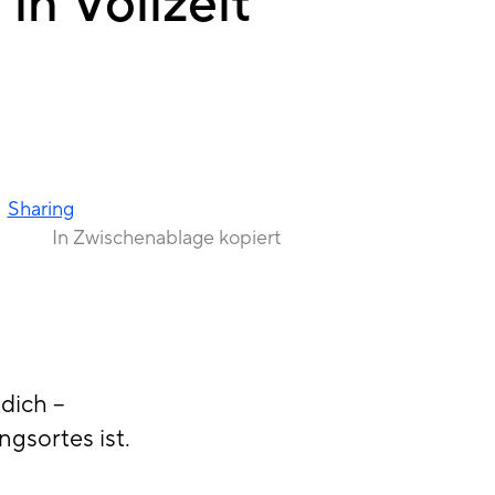
in Vollzeit
Sharing
In Zwischenablage kopiert
dich –
gsortes ist.