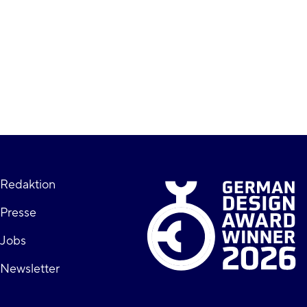
Fußzeile
Redaktion
Presse
rechts
Jobs
Newsletter