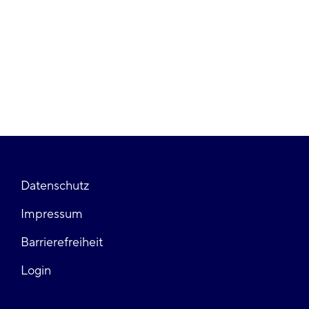
Fußzeile
Datenschutz
Impressum
links
Barrierefreiheit
Login