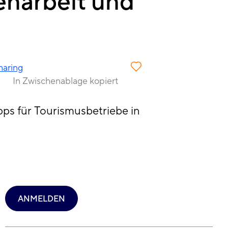
narbeit und
haring
In Zwischenablage kopiert
pps für Tourismusbetriebe in
ANMELDEN