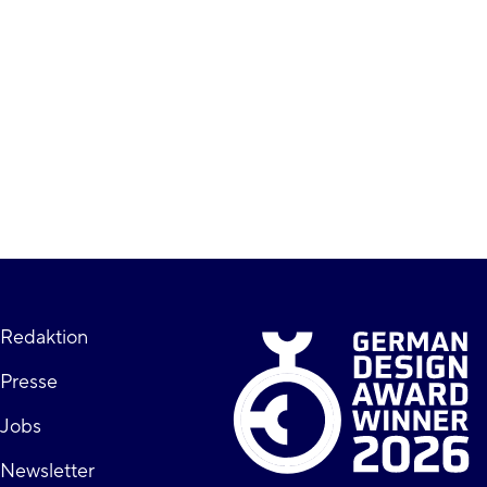
Fußzeile
Redaktion
Presse
rechts
Jobs
Newsletter