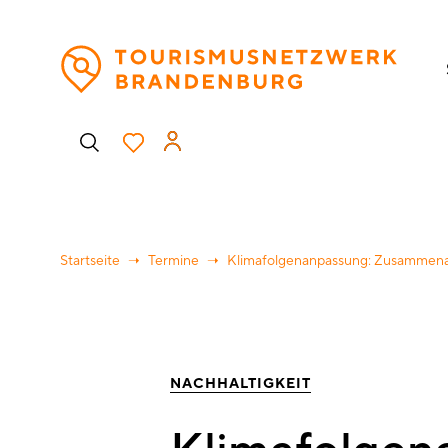
Direkt
H
zum
Inhalt
Benutzermenü
Startseite
Termine
Klimafolgenanpassung: Zusammenar
NACHHALTIGKEIT