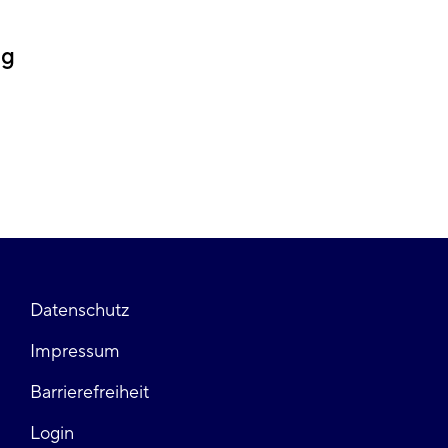
ng
Fußzeile
Datenschutz
Impressum
links
Barrierefreiheit
Login