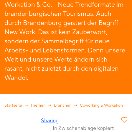
Workation & Co. - Neue Trendformate im
brandenburgischen Tourismus. Auch
durch Brandenburg geistert der Begriff
New Work. Das ist kein Zauberwort,
sondern der Sammelbegriff für neue
Arbeits- und Lebensformen. Denn unsere
Welt und unsere Werte ändern sich
rasant, nicht zuletzt durch den digitalen
Wandel.
Startseite
Themen
Branchen
Coworking & Workation
Sharing
In Zwischenablage kopiert