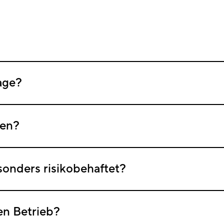
age?
ten?
onders risikobehaftet?
en Betrieb?