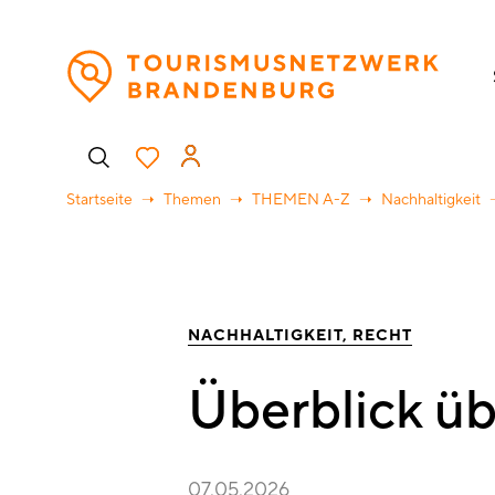
Direkt
H
zum
Inhalt
Benutzermenü
Startseite
Themen
THEMEN A-Z
Nachhaltigkeit
NACHHALTIGKEIT
RECHT
Überblick üb
07.05.2026