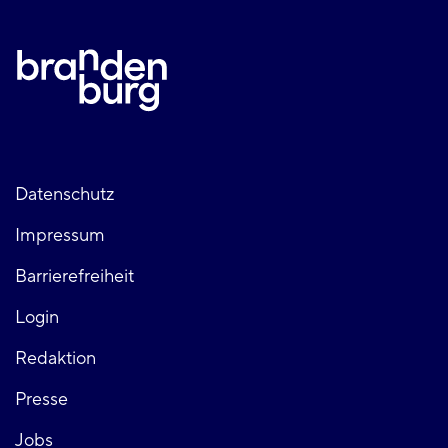
Fußzeile
Datenschutz
Impressum
links
Barrierefreiheit
Login
Fußzeile
Redaktion
Presse
rechts
Jobs