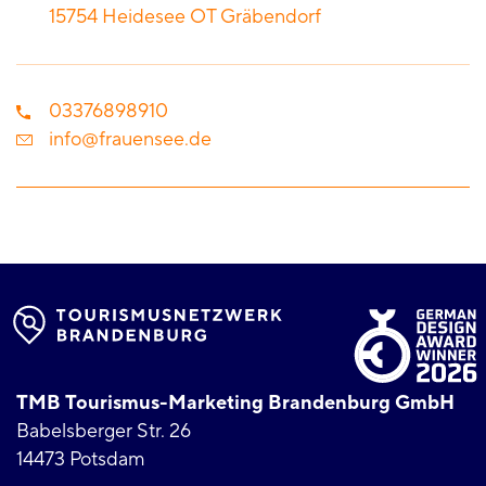
15754
Heidesee OT Gräbendorf
03376898910
info@frauensee.de
TMB Tourismus-Marketing Brandenburg GmbH
Babelsberger Str. 26
14473 Potsdam