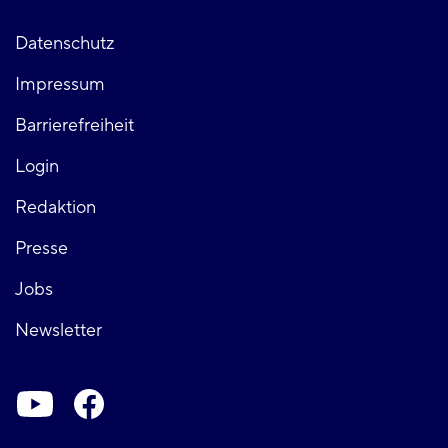
Fußzeile
Datenschutz
Impressum
links
Barrierefreiheit
Login
Fußzeile
Redaktion
Presse
rechts
Jobs
Newsletter
Soziale-