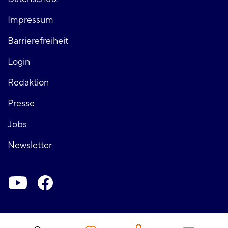
Fußzeile
Impressum
links
Barrierefreiheit
Login
Fußzeile
Redaktion
Presse
rechts
Jobs
Newsletter
Soziale-
Netzwerke