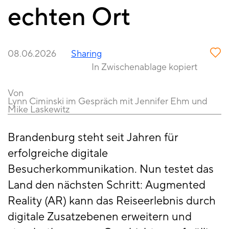
echten Ort
08.06.2026
Sharing
In Zwischenablage kopiert
Von
Lynn Ciminski im Gespräch mit Jennifer Ehm und
Mike Laskewitz
Brandenburg steht seit Jahren für
erfolgreiche digitale
Besucherkommunikation. Nun testet das
Land den nächsten Schritt: Augmented
Reality (AR) kann das Reiseerlebnis durch
digitale Zusatzebenen erweitern und