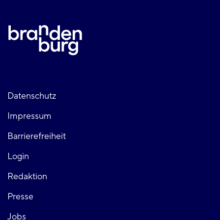
Fußzeile
Datenschutz
Impressum
links
Barrierefreiheit
Login
Fußzeile
Redaktion
Presse
rechts
Jobs