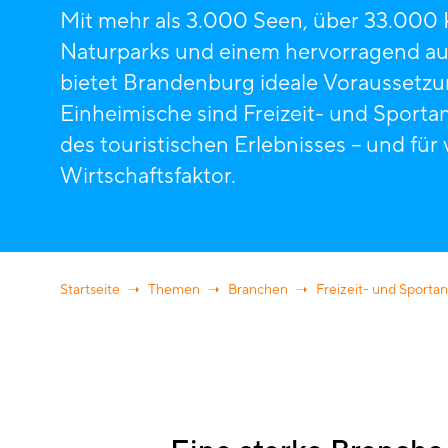
Mit mehr als 3.000 Seen, über 33.000 
Naturparks und einem hervorragend 
bietet Brandenburg ideale Voraussetzun
Einheimische sind Freizeit- und Sportan
des touristischen Erlebnisses – und für 
Wirtschaftsfaktor.
Startseite
Themen
Branchen
Freizeit- und Sportan