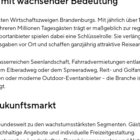
e mit wachsender Bedeutung
sten Wirtschaftszweigen Brandenburgs. Mit jährlich über 
eren Millionen Tagesgästen trägt er maßgeblich zur reg
ortanbieter spielen dabei eine Schlüsselrolle: Sie verlän
gaben vor Ort und schaffen ganzjährig attraktive Reisean
asserreichen Seenlandschaft, Fahrradvermietungen entla
dem Elberadweg oder dem Spreeradweg, Reit- und Golfan
en oder moderne Outdoor-Eventanbieter – die Branche i
gt.
Zukunftsmarkt
 bundesweit zu den wachstumsstärksten Segmenten. Gäs
chhaltige Angebote und individuelle Freizeitgestaltung.