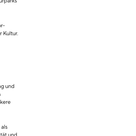
urparks
r-
 Kultur.
ng und
h
rkere
als
ität und