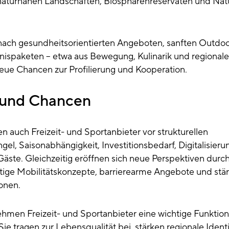
naturnahen Landschaften, Biosphärenreservaten und Nat
 nach gesundheitsorientierten Angeboten, sanften Outdoo
nispaketen – etwa aus Bewegung, Kulinarik und regionaler
eue Chancen zur Profilierung und Kooperation.
 und Chancen
en auch Freizeit- und Sportanbieter vor strukturellen
l, Saisonabhängigkeit, Investitionsbedarf, Digitalisieru
äste. Gleichzeitig eröffnen sich neue Perspektiven durc
tige Mobilitätskonzepte, barrierearme Angebote und stä
onen.
men Freizeit- und Sportanbieter eine wichtige Funktion 
e tragen zur Lebensqualität bei, stärken regionale Ident