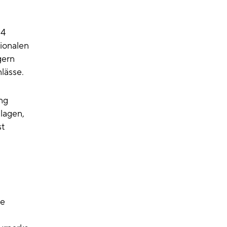
14
ionalen
gern
lässe.
ng
lagen,
st
te