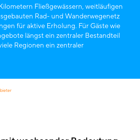
Kilometern Fließgewässern, weitläufigen
ausgebauten Rad- und Wanderwegenetz
gen für aktive Erholung. Für Gäste wie
gebote längst ein zentraler Bestandteil
viele Regionen ein zentraler
bieter