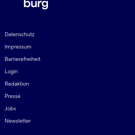
Fußzeile
Datenschutz
Impressum
links
Barrierefreiheit
Login
Fußzeile
Redaktion
Presse
rechts
Jobs
Newsletter